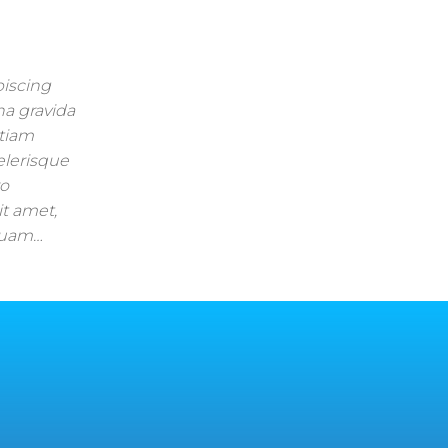
piscing
na gravida
Etiam
celerisque
ro
it amet,
mquam…