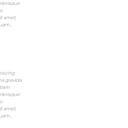
celerisque
ro
it amet,
mquam…
piscing
na gravida
Etiam
celerisque
ro
it amet,
mquam…