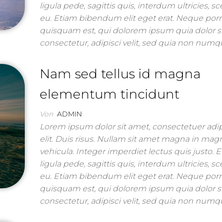
ligula pede, sagittis quis, interdum ultricies, s
eu. Etiam bibendum elit eget erat. Neque por
quisquam est, qui dolorem ipsum quia dolor s
consectetur, adipisci velit, sed quia non nu
Nam sed tellus id magna
elementum tincidunt
Von
ADMIN
Lorem ipsum dolor sit amet, consectetuer adi
elit. Duis risus. Nullam sit amet magna in mag
vehicula. Integer imperdiet lectus quis justo. 
ligula pede, sagittis quis, interdum ultricies, s
eu. Etiam bibendum elit eget erat. Neque por
quisquam est, qui dolorem ipsum quia dolor s
consectetur, adipisci velit, sed quia non nu