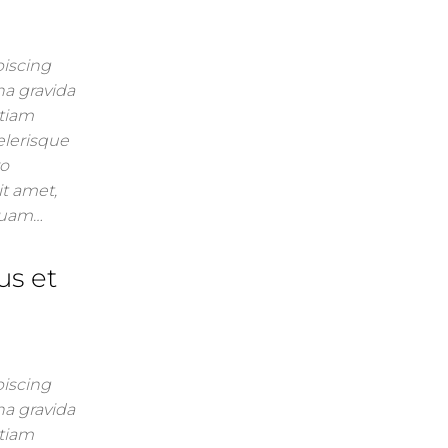
piscing
na gravida
Etiam
celerisque
ro
it amet,
mquam…
us et
piscing
na gravida
Etiam