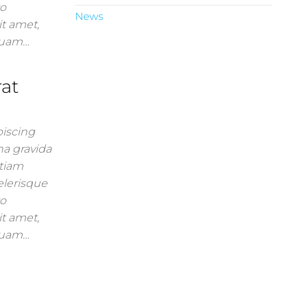
ro
News
it amet,
mquam…
rat
piscing
na gravida
Etiam
celerisque
ro
it amet,
mquam…