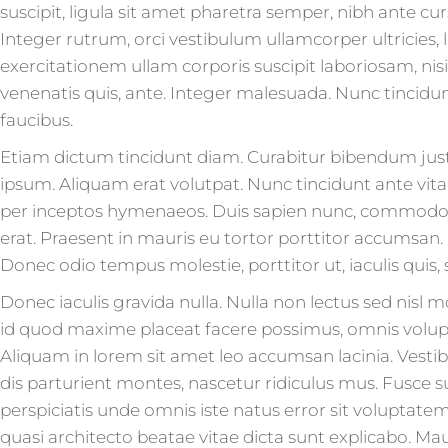
suscipit, ligula sit amet pharetra semper, nibh ante cu
Integer rutrum, orci vestibulum ullamcorper ultricies
exercitationem ullam corporis suscipit laboriosam, nis
venenatis quis, ante. Integer malesuada. Nunc tincidun
faucibus.
Etiam dictum tincidunt diam. Curabitur bibendum jus
ipsum. Aliquam erat volutpat. Nunc tincidunt ante vita
per inceptos hymenaeos. Duis sapien nunc, commodo et,
erat. Praesent in mauris eu tortor porttitor accumsan. 
Donec odio tempus molestie, porttitor ut, iaculis quis,
Donec iaculis gravida nulla. Nulla non lectus sed nis
id quod maxime placeat facere possimus, omnis volupt
Aliquam in lorem sit amet leo accumsan lacinia. Vest
dis parturient montes, nascetur ridiculus mus. Fusce su
perspiciatis unde omnis iste natus error sit voluptat
quasi architecto beatae vitae dicta sunt explicabo. Maur