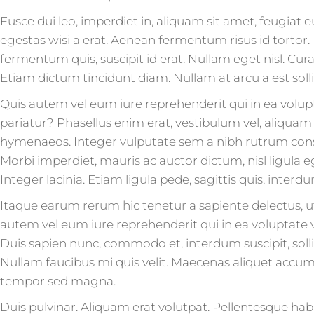
Fusce dui leo, imperdiet in, aliquam sit amet, feugiat 
egestas wisi a erat. Aenean fermentum risus id tortor.
fermentum quis, suscipit id erat. Nullam eget nisl. Cu
Etiam dictum tincidunt diam. Nullam at arcu a est soll
Quis autem vel eum iure reprehenderit qui in ea volup
pariatur? Phasellus enim erat, vestibulum vel, aliquam a
hymenaeos. Integer vulputate sem a nibh rutrum conseq
Morbi imperdiet, mauris ac auctor dictum, nisl ligula ege
Integer lacinia. Etiam ligula pede, sagittis quis, interdu
Itaque earum rerum hic tenetur a sapiente delectus, ut
autem vel eum iure reprehenderit qui in ea voluptate 
Duis sapien nunc, commodo et, interdum suscipit, soll
Nullam faucibus mi quis velit. Maecenas aliquet accums
tempor sed magna.
Duis pulvinar. Aliquam erat volutpat. Pellentesque hab