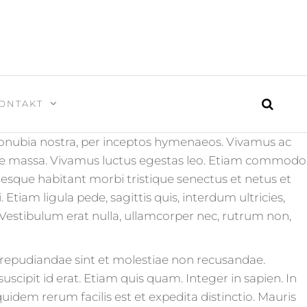
ONTAKT
r conubia nostra, per inceptos hymenaeos. Vivamus ac
tae massa. Vivamus luctus egestas leo. Etiam commodo
ntesque habitant morbi tristique senectus et netus et
tiam ligula pede, sagittis quis, interdum ultricies,
. Vestibulum erat nulla, ullamcorper nec, rutrum non,
 repudiandae sint et molestiae non recusandae.
scipit id erat. Etiam quis quam. Integer in sapien. In
uidem rerum facilis est et expedita distinctio. Mauris