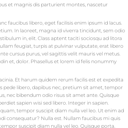
bus et magnis dis parturient montes, nascetur
 faucibus libero, eget facilisis enim ipsum id lacus.
etium. In laoreet, magna id viverra tincidunt, sem odio
bulum in, elit. Class aptent taciti sociosqu ad litora
m feugiat, turpis at pulvinar vulputate, erat libero
nte cursus purus, vel sagittis velit mauris vel metus.
din et, dolor. Phasellus et lorem id felis nonummy
lacinia. Et harum quidem rerum facilis est et expedita
as pede libero, dapibus nec, pretium sit amet, tempor
llus, nec bibendum odio risus sit amet ante. Quisque
rdiet sapien wisi sed libero. Integer in sapien.
s quam, tempor suscipit diam nulla vel leo. Ut enim ad
di consequatur? Nulla est. Nullam faucibus mi quis
tempor suscipit diam nulla vel leo. Quisque porta.