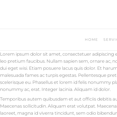
PR- KÄLTE & KLIMATECH
HOME
SERVI
Lorem ipsum dolor sit amet, consectetuer adipiscing el
leo pretium faucibus. Nullam sapien sem, ornare ac, 
dui eget wisi. Etiam posuere lacus quis dolor. Et harum
malesuada fames ac turpis egestas. Pellentesque pretium
scelerisque eu. Phasellus et lorem id felis nonummy pl
nonummy ac, erat. Integer lacinia. Aliquam id dolor.
Temporibus autem quibusdam et aut officiis debitis au
Maecenas sollicitudin. Aliquam erat volutpat. Maecenas 
laoreet, magna id viverra tincidunt, sem odio bibendum 