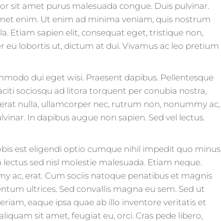
dolor sit amet purus malesuada congue. Duis pulvinar.
it amet enim. Ut enim ad minima veniam, quis nostrum
. Etiam sapien elit, consequat eget, tristique non,
 eu lobortis ut, dictum at dui. Vivamus ac leo pretium
modo dui eget wisi. Praesent dapibus. Pellentesque
citi sociosqu ad litora torquent per conubia nostra,
m erat nulla, ullamcorper nec, rutrum non, nonummy ac,
vinar. In dapibus augue non sapien. Sed vel lectus.
obis est eligendi optio cumque nihil impedit quo minus
lectus sed nisl molestie malesuada. Etiam neque.
my ac, erat. Cum sociis natoque penatibus et magnis
mentum ultrices. Sed convallis magna eu sem. Sed ut
am, eaque ipsa quae ab illo inventore veritatis et
liquam sit amet, feugiat eu, orci. Cras pede libero,