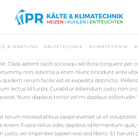
NIK
CE & WARTUNG
KÄLTETECHNIK
KLIMATECHNIK
K
it. Class aptent taciti sociosqu ad litora torquent pe
nonummy non, lobortis a enim. Nunc tincidunt ante vi
 quidem rerum facilis est et expedita distinctio. Pelle
 lectus id turpis. Curabitur bibendum justo non orci. E
acerat. Nunc dapibus tortor vel mi dapibus sollicitudin
t rerum necessitatibus saepe eveniet ut et voluptates
lorem. Fusce tellus odio, dapibus id fermentum quis, su
justo, vel imperdiet sapien wisi sed libero. Et harum q