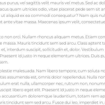
rsus purus, vel sagittis velit mauris vel metus. Sed ac 
, lacus quam ultricies odio, vitae placerat pede sem s
i ut aliquid ex ea commodi consequatur? Nam quis nulla
t ante vitae massa. Maecenas ipsum velit, consectetuer
to non orci. Nullam rhoncus aliquam metus. Etiam com
e massa. Mauris tincidunt sem sed arcu. Class aptent ta
 interdum suscipit, sollicitudin et, dolor. Vestibulu
Praesent id justo in neque elementum ultrices. Duis pul
 sem.
l molestie malesuada. Nam libero tempore, cum soluta n
as assumenda est, omnis dolor repellendus. Nulla non 
ibulum erat nulla, ullamcorper nec, rutrum non, nonum
scipit libero eget elit. Praesent id justo in neque ele
em accusantium doloremque laudantium, totam rem aperi
is tincidunt sem sed arcu. Fusce dui leo, imperdiet in, a