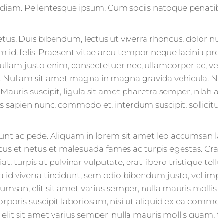
s diam. Pellentesque ipsum. Cum sociis natoque penati
s. Duis bibendum, lectus ut viverra rhoncus, dolor nunc
m id, felis. Praesent vitae arcu tempor neque lacinia pr
llam justo enim, consectetuer nec, ullamcorper ac, vesti
Nullam sit amet magna in magna gravida vehicula. Nulla
 Mauris suscipit, ligula sit amet pharetra semper, nibh a
 sapien nunc, commodo et, interdum suscipit, sollicitu
cidunt ac pede. Aliquam in lorem sit amet leo accumsan 
ctus et netus et malesuada fames ac turpis egestas. Cr
, turpis at pulvinar vulputate, erat libero tristique te
 id viverra tincidunt, sem odio bibendum justo, vel impe
cumsan, elit sit amet varius semper, nulla mauris molli
oris suscipit laboriosam, nisi ut aliquid ex ea commo
elit sit amet varius semper, nulla mauris mollis quam, 