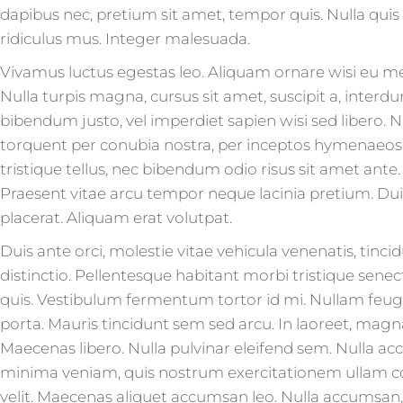
dapibus nec, pretium sit amet, tempor quis. Nulla qui
ridiculus mus. Integer malesuada.
Vivamus luctus egestas leo. Aliquam ornare wisi eu metu
Nulla turpis magna, cursus sit amet, suscipit a, interdu
bibendum justo, vel imperdiet sapien wisi sed libero. Nu
torquent per conubia nostra, per inceptos hymenaeos. 
tristique tellus, nec bibendum odio risus sit amet ante.
Praesent vitae arcu tempor neque lacinia pretium. Duis
placerat. Aliquam erat volutpat.
Duis ante orci, molestie vitae vehicula venenatis, tin
distinctio. Pellentesque habitant morbi tristique sene
quis. Vestibulum fermentum tortor id mi. Nullam feugiat
porta. Mauris tincidunt sem sed arcu. In laoreet, magna
Maecenas libero. Nulla pulvinar eleifend sem. Nulla ac
minima veniam, quis nostrum exercitationem ullam corp
velit. Maecenas aliquet accumsan leo. Nulla accumsan, 