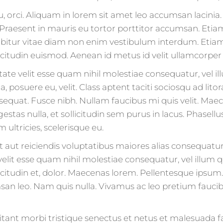
eu, orci. Aliquam in lorem sit amet leo accumsan lacinia
 Praesent in mauris eu tortor porttitor accumsan. Etiam
rabitur vitae diam non enim vestibulum interdum. Etiam 
icitudin euismod. Aenean id metus id velit ullamcorper 
tate velit esse quam nihil molestiae consequatur, vel 
, posuere eu, velit. Class aptent taciti sociosqu ad lit
uat. Fusce nibh. Nullam faucibus mi quis velit. Maecen
stas nulla, et sollicitudin sem purus in lacus. Phasellus
m ultricies, scelerisque eu.
 aut reiciendis voluptatibus maiores alias consequatur 
velit esse quam nihil molestiae consequatur, vel illum
icitudin et, dolor. Maecenas lorem. Pellentesque ipsu
an leo. Nam quis nulla. Vivamus ac leo pretium faucibu
itant morbi tristique senectus et netus et malesuada f